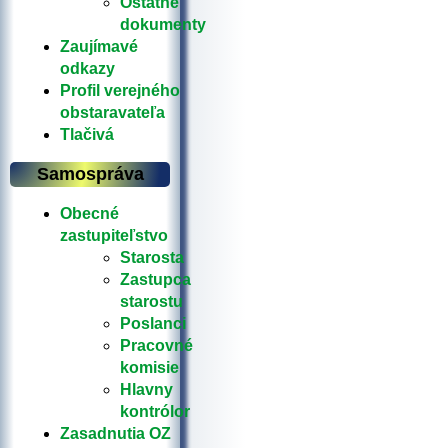
Ostatné
dokumenty
Zaujímavé
odkazy
Profil verejného
obstaravateľa
Tlačivá
Samospráva
Obecné
zastupiteľstvo
Starosta
Zastupca
starostu
Poslanci
Pracovné
komisie
Hlavny
kontrólor
Zasadnutia OZ