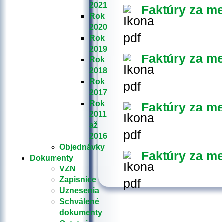
2021
Faktúry za me
Rok
2020
Rok
2019
Faktúry za m
Rok
2018
Rok
2017
Rok
Faktúry za me
2011
až
2016
Objednávky
Faktúry za me
Dokumenty
VZN
Zapisnice
Uznesenia
Schválené
dokumenty