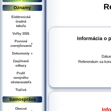
R
Oznamy
Elektronická
úradná
tabuľa
Voľby 2026
Informácia o 
Povinné
zverejňovanie
Dokumenty
Dátum
Zaujímavé
Referendum sa koná 
odkazy
Profil
verejného
obstaravateľa
Tlačivá
Samospráva
Inf
Obecné