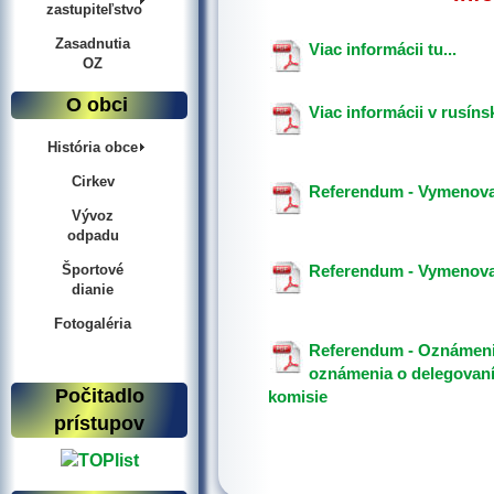
zastupiteľstvo
Zasadnutia
Viac informácii tu...
OZ
O obci
Viac informácii v rusíns
História obce
Cirkev
Referendum - Vymenova
Vývoz
odpadu
Športové
Referendum - Vymenovan
dianie
Fotogaléria
Referendum - Oznámenie
oznámenia o delegovaní
Počitadlo
komisie
prístupov